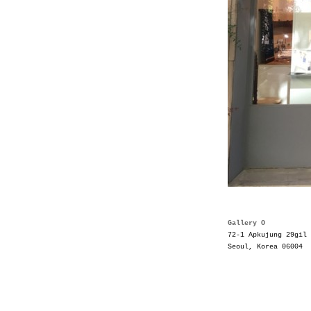
Gallery O
72-1 Apkujung 29gil 
Seoul, Korea 06004