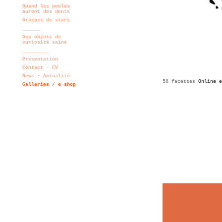
Quand les poules
auront des dents
Graines de stars
______
Des objets de
curiosité saine
_________
Presentation
Contact - CV
News - Actualité
58 facettes
Online e
Galleries / e-shop