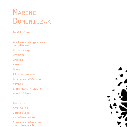
Marine
Dominiczak
Small face
__
Porteurs de graines
de pierres
Onion rings
Chimère
Choksu
Rictus
Loop
Allium porrum
Les yeux d'Arsène
Noyade
L'un dans l'autre
Wood slices
___
Tuteurs
Mes cales
Bounceless
La Mémorielle
Brassica oleracea
var. botrytis