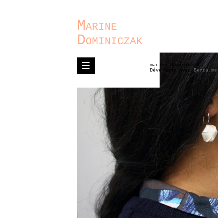
Marine
Dominiczak
marine dominiczak ©
Développé avec
Berta.me