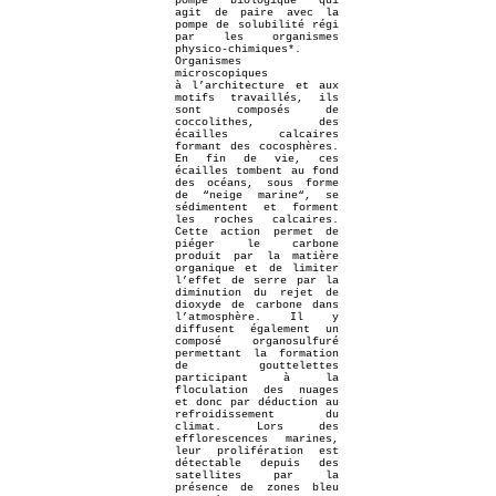
pompe biologique qui
agit de paire avec la
pompe de solubilité régi
par les organismes
physico-chimiques*.
Organismes
microscopiques
à l’architecture et aux
motifs travaillés, ils
sont composés de
coccolithes, des
écailles calcaires
formant des cocosphères.
En fin de vie, ces
écailles tombent au fond
des océans, sous forme
de “neige marine“, se
sédimentent et forment
les roches calcaires.
Cette action permet de
piéger le carbone
produit par la matière
organique et de limiter
l’effet de serre par la
diminution du rejet de
dioxyde de carbone dans
l’atmosphère. Il y
diffusent également un
composé organosulfuré
permettant la formation
de gouttelettes
participant à la
floculation des nuages
et donc par déduction au
refroidissement du
climat. Lors des
efflorescences marines,
leur prolifération est
détectable depuis des
satellites par la
présence de zones bleu