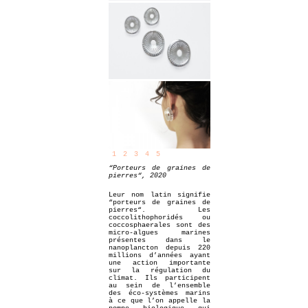
1
2
3
4
5
“Porteurs de graines de
pierres“, 2020
Leur nom latin signifie
“porteurs de graines de
pierres“. Les
coccolithophoridés ou
coccosphaerales sont des
micro-algues marines
présentes dans le
nanoplancton depuis 220
millions d’années ayant
une action importante
sur la régulation du
climat. Ils participent
au sein de l’ensemble
des éco-systèmes marins
à ce que l’on appelle la