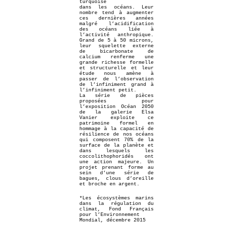
turquoise
dans les océans. Leur
nombre tend à augmenter
ces dernières années
malgré l’acidification
des océans liée à
l’activité anthropique.
Grand de 5 à 50 microns,
leur squelette externe
de bicarbonate de
calcium renferme une
grande richesse formelle
et structurelle et leur
étude nous amène à
passer de l’observation
de l’infiniment grand à
l’infiniment petit.
La série de pièces
proposées pour
l’exposition Océan 2050
de la galerie Elsa
Vanier exploite ce
patrimoine formel en
hommage à la capacité de
résilience de nos océans
qui composent 70% de la
surface de la planète et
dans lesquels les
coccolithophoridés ont
une action majeure. Un
projet prenant forme au
sein d’une série de
bagues, clous d’oreille
et broche en argent.
*Les écosystèmes marins
dans la régulation du
climat, Fond Français
pour l’Environnement
Mondial, décembre 2015